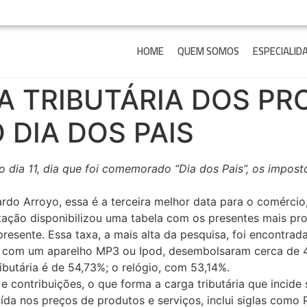
HOME
QUEM SOMOS
ESPECIALID
A TRIBUTÁRIA DOS PR
DIA DOS PAIS
dia 11, dia que foi comemorado “Dia dos Pais”, os impos
ardo Arroyo, essa é a terceira melhor data para o comércio
butação disponibilizou uma tabela com os presentes mais p
presente. Essa taxa, a mais alta da pesquisa, foi encontra
ai com um aparelho MP3 ou Ipod, desembolsaram cerca de 4
ibutária é de 54,73%; o relógio, com 53,14%.
 e contribuições, o que forma a carga tributária que incid
da nos preços de produtos e serviços, inclui siglas como PIS