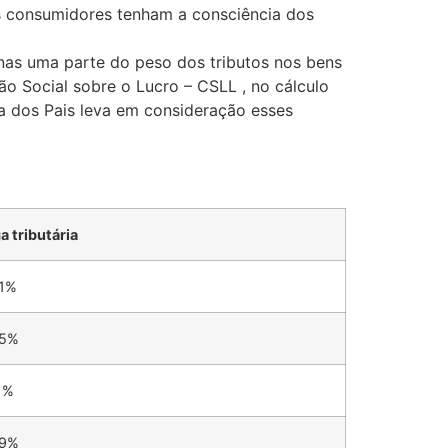
os consumidores tenham a consciência dos
enas uma parte do peso dos tributos nos bens
ão Social sobre o Lucro – CSLL , no cálculo
a dos Pais leva em consideração esses
a tributária
31%
45%
1%
49%