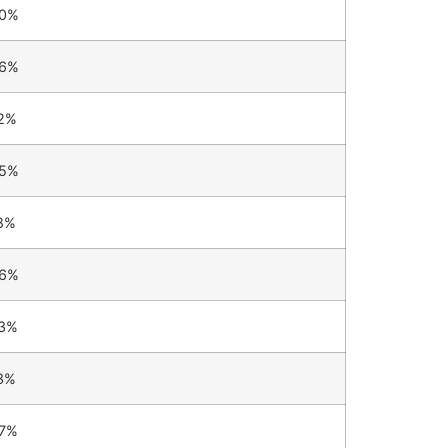
30%
56%
52%
65%
8%
56%
43%
3%
47%