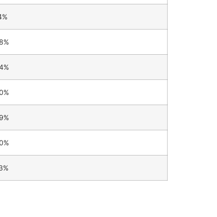
4%
08%
94%
00%
59%
30%
73%